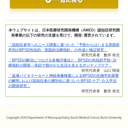
本ウェブサイトは、日本医療研究開発機構（AMED）認知症研究開
発事業の以下の研究の支援を受けて、開発･運営されています。
「認知症者等へのニーズ調査に基づいた『予防からはじまる原因疾
患別のBPSD包括的・実践的治療指針』の作成と検証研究」
研究代表者 數井 裕光
「BPSDの解決につなげる各種評価法と、BPSDの包括的予防･治
療指針の開発～笑顔で穏やかな生活を支えるポジティブケア」
研究代表者 山口 晴保
「血液バイオマーカーと神経画像検査によるBPSDの生物学的基盤
の解明､および認知症者の層別化に基づいたBPSD ケア･介入手法
の開発研究」
研究代表者 數井 裕光