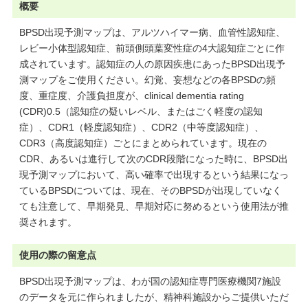
概要
BPSD出現予測マップは、アルツハイマー病、血管性認知症、
レビー小体型認知症、前頭側頭葉変性症の4大認知症ごとに作
成されています。認知症の人の原因疾患にあったBPSD出現予
測マップをご使用ください。幻覚、妄想などの各BPSDの頻
度、重症度、介護負担度が、clinical dementia rating
(CDR)0.5（認知症の疑いレベル、またはごく軽度の認知
症）、CDR1（軽度認知症）、CDR2（中等度認知症）、
CDR3（高度認知症）ごとにまとめられています。現在の
CDR、あるいは進行して次のCDR段階になった時に、BPSD出
現予測マップにおいて、高い確率で出現するという結果になっ
ているBPSDについては、現在、そのBPSDが出現していなく
ても注意して、早期発見、早期対応に努めるという使用法が推
奨されます。
使用の際の留意点
BPSD出現予測マップは、わが国の認知症専門医療機関7施設
のデータを元に作られましたが、精神科施設からご提供いただ