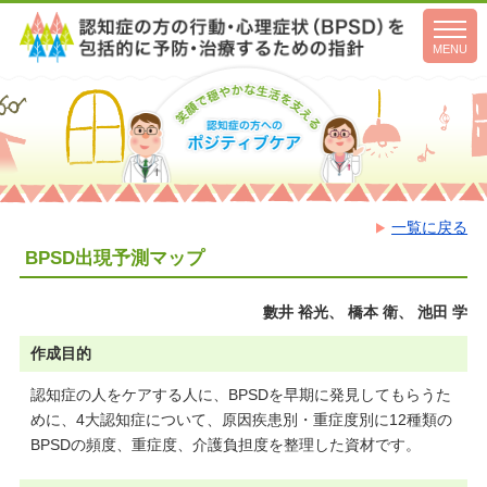
toggl
navig
MENU
一覧に戻る
BPSD出現予測マップ
數井 裕光、 橋本 衛、 池田 学
作成目的
認知症の人をケアする人に、BPSDを早期に発見してもらうた
めに、4大認知症について、原因疾患別・重症度別に12種類の
BPSDの頻度、重症度、介護負担度を整理した資材です。