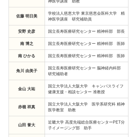
神医学講座 助教
学校法人慈恵大学 東京慈恵会医科大学 精
佐藤 明日美
神医学講座 研究補助員
安野 史彦
国立長寿医療研究センター 精神科部 部長
南 博之
国立長寿医療研究センター 精神科部 医師
南 ひかる
国立長寿医療研究センター 精神科部 医師
国立長寿医療研究センター 脳神経内科部
角川 由美子
研究補助者
国立大学法人大阪大学 キャンパスライフ
金山 大祐
健康支援・相談センター 准教授
国立大学法人大阪大学 医学系研究科 精神
赤嶺 祥真
医学教室 助教
近畿大学 高度先端総合医療センターPET分
山田 誉大
子イメージング部 助手