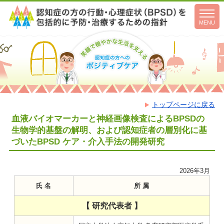
toggl
navig
MENU
トップページに戻る
血液バイオマーカーと神経画像検査によるBPSDの
生物学的基盤の解明、および認知症者の層別化に基
づいたBPSD ケア・介入手法の開発研究
2026年3月
氏 名
所 属
【 研究代表者 】