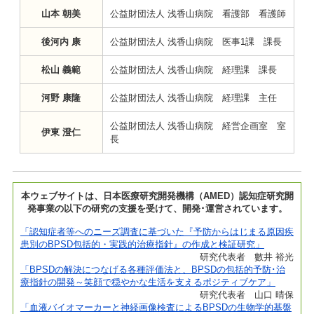
山本 朝美
公益財団法人 浅香山病院 看護部 看護師
後河内 康
公益財団法人 浅香山病院 医事1課 課長
松山 義範
公益財団法人 浅香山病院 経理課 課長
河野 康隆
公益財団法人 浅香山病院 経理課 主任
公益財団法人 浅香山病院 経営企画室 室
伊東 澄仁
長
本ウェブサイトは、日本医療研究開発機構（AMED）認知症研究開
発事業の以下の研究の支援を受けて、開発･運営されています。
「認知症者等へのニーズ調査に基づいた『予防からはじまる原因疾
患別のBPSD包括的・実践的治療指針』の作成と検証研究」
研究代表者 數井 裕光
「BPSDの解決につなげる各種評価法と、BPSDの包括的予防･治
療指針の開発～笑顔で穏やかな生活を支えるポジティブケア」
研究代表者 山口 晴保
「血液バイオマーカーと神経画像検査によるBPSDの生物学的基盤