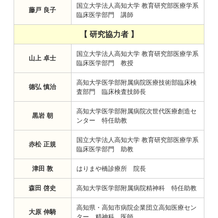
国立大学法人高知大学 教育研究部医療学系
藤戸 良子
臨床医学部門 講師
【 研究協力者 】
国立大学法人高知大学 教育研究部医療学系
山上 卓士
臨床医学部門 教授
高知大学医学部附属病院医療技術部臨床検
德弘 慎治
査部門 臨床検査技師長
高知大学医学部附属病院次世代医療創造セ
黒岩 朝
ンター 特任助教
国立大学法人高知大学 教育研究部医療学系
赤松 正規
臨床医学部門 助教
津田 敦
はりまや橋診療所 院長
森田 啓史
高知大学医学部附属病院精神科 特任助教
高知県・高知市病院企業団立高知医療セン
大原 伸騎
ター 精神科 医師