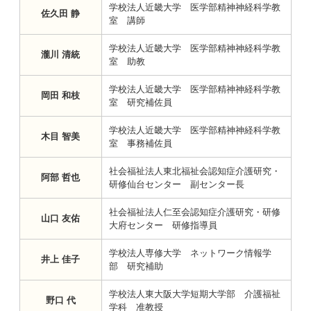
学校法人近畿大学 医学部精神神経科学教
佐久田 静
室 講師
学校法人近畿大学 医学部精神神経科学教
瀧川 清統
室 助教
学校法人近畿大学 医学部精神神経科学教
岡田 和枝
室 研究補佐員
学校法人近畿大学 医学部精神神経科学教
木目 智美
室 事務補佐員
社会福祉法人東北福祉会認知症介護研究・
阿部 哲也
研修仙台センター 副センター長
社会福祉法人仁至会認知症介護研究・研修
山口 友佑
大府センター 研修指導員
学校法人専修大学 ネットワーク情報学
井上 佳子
部 研究補助
学校法人東大阪大学短期大学部 介護福祉
野口 代
学科 准教授