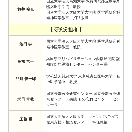
国立大学法人高知大学 教育研究部医療学系
臨床医学部門 教授
數井 裕光
国立大学法人大阪大学大学院 医学系研究科
精神医学教室 招聘教授
【 研究分担者 】
国立大学法人大阪大学大学院 医学系研究科
池田 学
精神医学教室 教授
兵庫県立リハビリテーション西播磨病院 認
高橋 竜一
知症疾患医療センター センター長
学校法人慈恵大学 東京慈恵会医科大学 精
品川 俊一郎
神医学講座 教授
国立長寿医療研究センター 国立長寿医療研
武田 章敬
究センター・病院 もの忘れセンター セン
ター長
国立大学法人大阪大学 キャンパスライフ
工藤 喬
健康支援・相談センター 特任教授