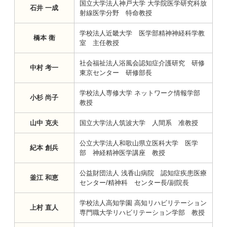
国立大学法人神戸大学 大学院医学研究科放
石井 一成
射線医学分野 特命教授
学校法人近畿大学 医学部精神神経科学教
橋本 衛
室 主任教授
社会福祉法人浴風会認知症介護研究 研修
中村 考一
東京センター 研修部長
学校法人専修大学 ネットワーク情報学部
小杉 尚子
教授
山中 克夫
国立大学法人筑波大学 人間系 准教授
公立大学法人和歌山県立医科大学 医学
紀本 創兵
部 神経精神医学講座 教授
公益財団法人 浅香山病院 認知症疾患医療
釜江 和恵
センター/精神科 センター長/副院長
学校法人高知学園 高知リハビリテーション
上村 直人
専門職大学リハビリテーション学部 教授